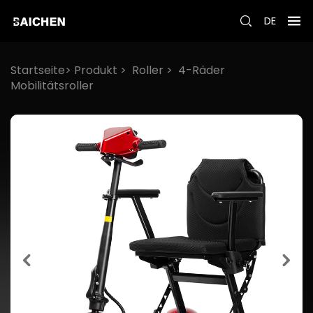
DE
Startseite>
Produkt
>
Roller
>
4-Räder
Mobilitätsroller