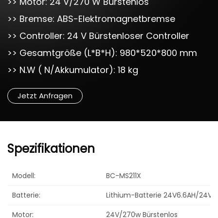
>> Motor: 24 V/270 W Bürstenlos
>> Bremse: ABS-Elektromagnetbremse
>> Controller: 24 V Bürstenloser Controller
>> Gesamtgröße (L*B*H): 980*520*800 mm
>> N.W ( N/Akkumulator): 18 kg
Jetzt Anfragen
Spezifikationen
Modell:
BC-MS211X
Batterie:
Lithium-Batterie 24V6.6AH/24V1
Motor:
24V/270w Bürstenlos