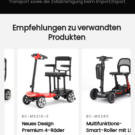
Transport sowie die Zollabfertigung beim Import/Export.
Empfehlungen
zu
verwandten
Produkten
BC-MS210-S
BC-MS280
Neues Design
Multifunktions-
Premium 4-Räder
Smart-Roller mit LED-