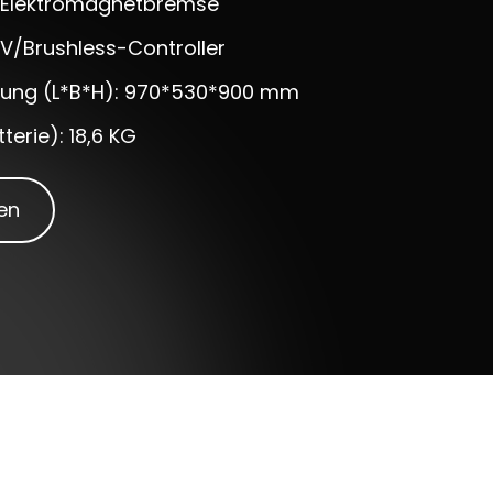
-Elektromagnetbremse
4V/Brushless-Controller
sung (L*B*H): 970*530*900 mm
terie): 18,6 KG
en