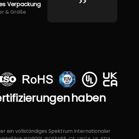
>>
lles Verpackung
er & Größe
rtifizierungen
haben
ber ein vollständiges Spektrum internationaler
schließlich ISO9001, ISO13485, CE, UKCA, UL, FDA