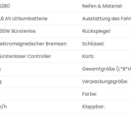
S280
Reifen & Material:
,6 Ah Lithiumbatterie
Ausstattung des Fah
00W Bürstenlos
Rückspiegel:
lektromagnetischer Bremsen
Schlüssel:
ürstenloser Controller
Korb:
g
Gesamtgröße (L*B*H
g
Verpackungsgröße:
Farbe:
m/h
Klappbar: