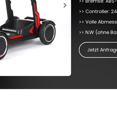
>> Bremse: ABS
>> Controller: 2
>> Volle Abmes
>> N.W (ohne Bat
Jetzt Anfrag