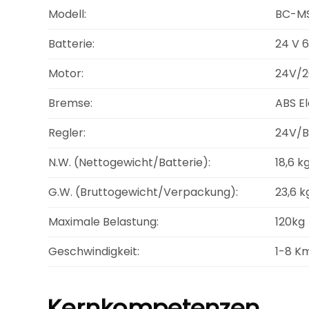
Modell:
BC-M
Batterie:
24 V 6
Motor:
24V/2
Bremse:
ABS E
Regler:
24V/B
N.W. (Nettogewicht/Batterie):
18,6 k
G.W. (Bruttogewicht/Verpackung):
23,6 k
Maximale Belastung:
120kg
Geschwindigkeit:
1-8 K