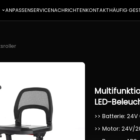
E
ANPASSEN
SERVICE
NACHRICHTEN
KONTAKT
HÄUFIG GES
sroller
Multifunkti
LED-Beleuc
>> Batterie: 24V
>> Motor: 24V/2