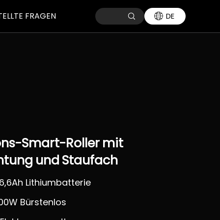
TELLTE FRAGEN
DE
ons-Smart-Roller
mit
htung
und
Staufach
 6,6Ah Lithiumbatterie
00W Bürstenlos