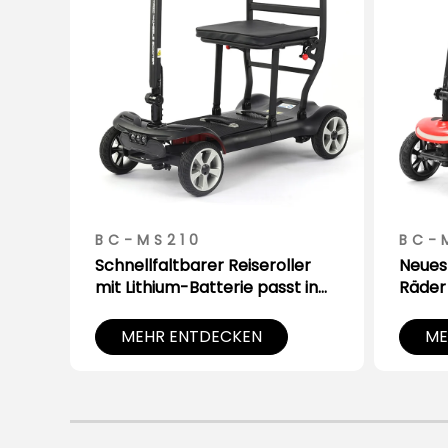
BC-MS210
BC-
Schnellfaltbarer Reiseroller
Neues
kte
mit Lithium-Batterie passt in
Räder 
den Kofferraum
Mobili
MEHR ENTDECKEN
ME