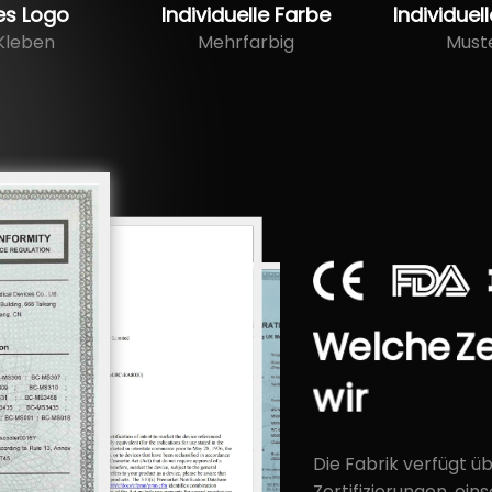
es Logo
Individuelle Farbe
Individue
Kleben
Mehrfarbig
Must
Welche
Ze
wir
Die Fabrik verfügt ü
Zertifizierungen, ein