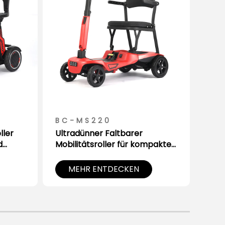
BC-MS220
BC
ller
Ultradünner Faltbarer
Schn
d
Mobilitätsroller für kompakte
mit 
Aufbewahrung
den
MEHR ENTDECKEN