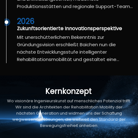
Produktionsstätten und regionale Support-Teams
umfasst, und liefert damit weltweit nahtlose
2026
Lösungen.
Zukunftsorientierte Innovationsperspektive
Mit unerschütterlichem Bekenntnis zur
Gründungsvision erschließt Baichen nun die
nächste Entwicklungsstufe intelligenter
Rehabilitationsmobilität und gestaltet eine
Zukunft verbesserten Eigenständigkeit durch
fortschrittliche, integrierte Technologien und
globale Zusammenarbeit.
Kernkonzept
Wo visionäre Ingenieurskunst auf menschliches Potenzial trifft.
Wir sind die Architekten der Rehabilitation Mobility der
nächsten Generation und widmen uns der Schaffung
wegweisender Lösungen, die weltweit den Standard der
Bewegungsfreiheit anheben.