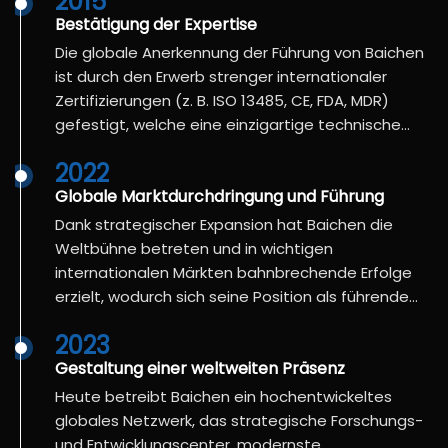
2015
Bestätigung der Expertise
Die globale Anerkennung der Führung von Baichen
ist durch den Erwerb strenger internationaler
Zertifizierungen (z. B. ISO 13485, CE, FDA, MDR)
gefestigt, welche eine einzigartige technische
Kompetenz und Sicherheit bestätigen.
2022
Globale Marktdurchdringung und Führung
Dank strategischer Expansion hat Baichen die
Weltbühne betreten und in wichtigen
internationalen Märkten bahnbrechende Erfolge
erzielt, wodurch sich seine Position als führende
globale Kraft im Bereich der
2023
Rehabilitationsmobilität gefestigt hat.
Gestaltung einer weltweiten Präsenz
Heute betreibt Baichen ein hochentwickeltes
globales Netzwerk, das strategische Forschungs-
und Entwicklungscenter, modernste