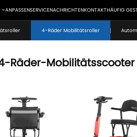
E
ANPASSEN
SERVICE
NACHRICHTEN
KONTAKT
HÄUFIG GES
ätsroller
4-Räder Mobilitätsroller
Automa
4-Räder-Mobilitätsscooter