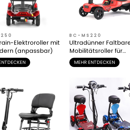
S250
BC-MS220
rain-Elektroroller mit
Ultradünner Faltbar
ädern (anpassbar)
Mobilitätsroller für
kompakte Aufbewa
ENTDECKEN
MEHR ENTDECKEN