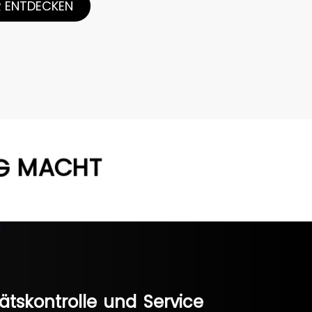
 ENTDECKEN
G
MACHT
ätskontrolle
und
Service