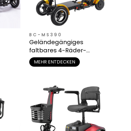
BC-MS390
Geländegängiges
faltbares 4-Räder-
Mobilitätsscooter für
MEHR ENTDECKEN
Senioren