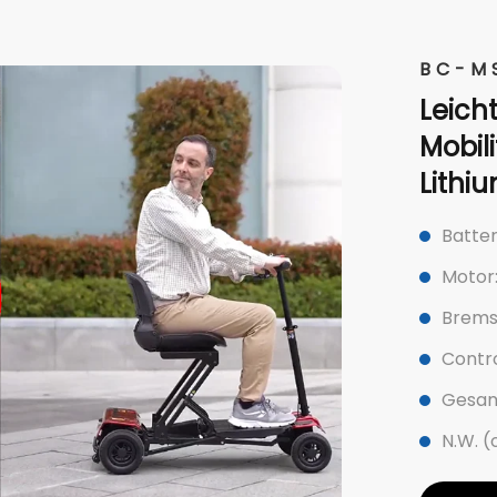
BC-M
Leich
Mobil
Lithi
Batter
Motor
Brems
Contro
Gesam
N.W. (