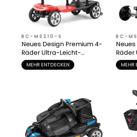
BC-MS210-S
BC-M
Neues Design Premium 4-
Neues 
Räder Ultra-Leicht-
Räder 
Mobilitätsscooter für
Mobili
MEHR ENTDECKEN
MEHR 
Senioren
Senior