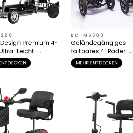
S260
BC-MS380
Design Premium 4-
Geländegängiges
Ultra-Leicht-
faltbares 4-Räder-
tätsscooter für
Mobilitätsscooter für
ENTDECKEN
MEHR ENTDECKEN
en
Senioren