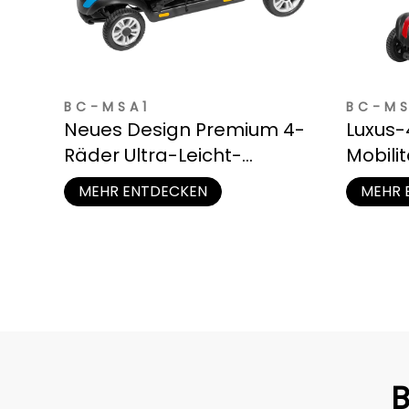
BC-MSA1
BC-MS
Neues Design Premium 4-
Luxus
Räder Ultra-Leicht-
Mobili
Mobilitätsscooter für
Feder
MEHR ENTDECKEN
MEHR 
Senioren
B