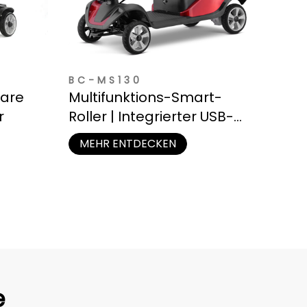
BC-MS130
bare
Multifunktions-Smart-
r
Roller | Integrierter USB-
Anschluss, LED-
MEHR ENTDECKEN
Beleuchtung und Staufach
e