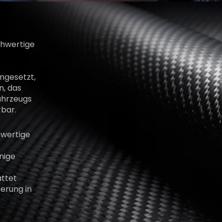
chwertige
ngesetzt,
n, das
ahrzeugs
rbar.
hwertige
nige
ttet
erung in