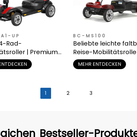
A1-UP
BC-MS100
-4-Rad-
Beliebte leichte falt
tätsroller | Premium-
Reise-Mobilitätsrolle
ung
ENTDECKEN
MEHR ENTDECKEN
1
2
3
aichen
Bestseller-Produkt