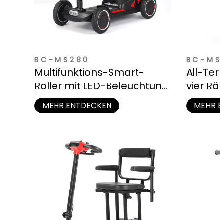
BC-MS280
BC-M
Multifunktions-Smart-
All-Ter
Roller mit LED-Beleuchtung
vier R
und Staufach
MEHR ENTDECKEN
MEHR 