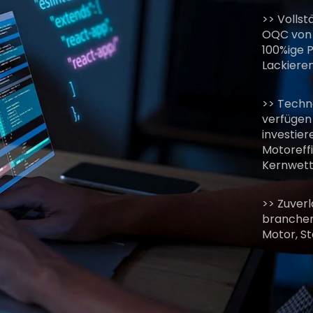
>> Vollst
OQC von 
100%ige P
Lackiere
>> Techn
verfügen 
investier
Motoreffi
Kernwett
>> Zuverl
branchen
Motor, S