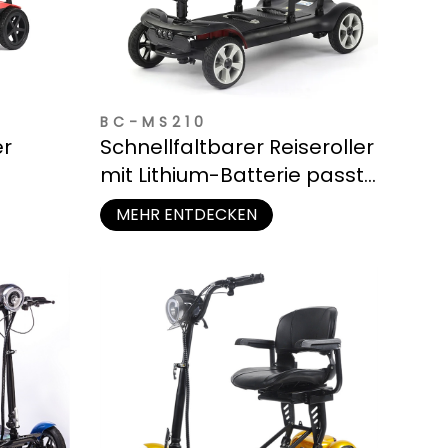
BC-MS210
er
Schnellfaltbarer Reiseroller
mit Lithium-Batterie passt
hrung
in den Kofferraum
MEHR ENTDECKEN