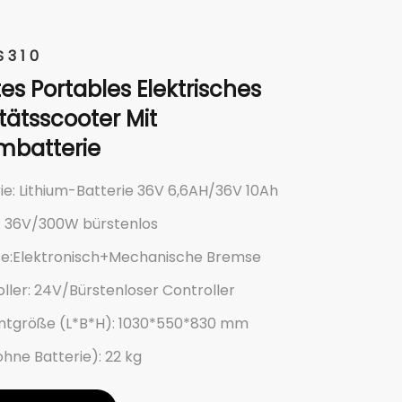
S310
tes Portables Elektrisches
itätsscooter Mit
umbatterie
ie: Lithium-Batterie 36V 6,6AH/36V 10Ah
: 36V/300W bürstenlos
e:Elektronisch+Mechanische Bremse
ller: 24V/Bürstenloser Controller
tgröße (L*B*H): 1030*550*830 mm
ohne Batterie): 22 kg