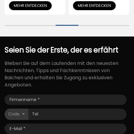
Einfach zu falten und
Power für Menschen
MEHR ENTDECKEN
MEHR ENTDECKEN
zu transportieren für
mit Behinderung
den Kofferraum
Seien
Sie
der
Erste,
der
es
erfährt
Bleiben Sie auf dem Laufenden mit den neuesten
Nachrichten, Tipps und Fachkenntnissen von
Baichen und erhalten Sie Zugang zu exklusiven
Angeboten.
Code