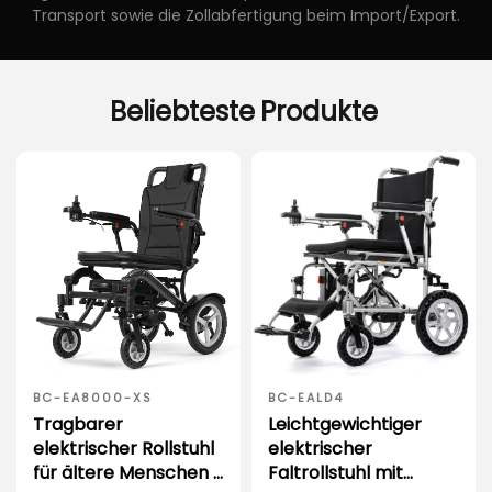
Transport sowie die Zollabfertigung beim Import/Export.
Beliebteste
Produkte
BC-EA8000-XS
BC-EALD4
Tragbarer
Leichtgewichtiger
elektrischer Rollstuhl
elektrischer
für ältere Menschen |
Faltrollstuhl mit