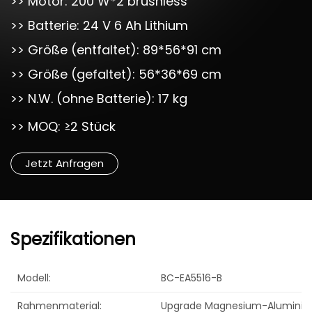
>> Motor: 200 W*2 brushless
>> Batterie: 24 V 6 Ah Lithium
>> Größe (entfaltet): 89*56*91 cm
>> Größe (gefaltet): 56*36*69 cm
>> N.W. (ohne Batterie): 17 kg
>> MOQ: ≥2 Stück
Jetzt Anfragen
Spezifikationen
Modell:
BC-EA5516-B
Rahmenmaterial:
Upgrade Magnesium-Aluminiu