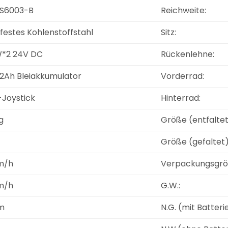
S6003-B
Reichweite:
festes Kohlenstoffstahl
Sitz:
*2 24V DC
Rückenlehne:
12Ah Bleiakkumulator
Vorderrad:
-Joystick
Hinterrad:
g
Größe (entfaltet
Größe (gefaltet)
m/h
Verpackungsgrö
m/h
G.W.:
m
N.G. (mit Batterie