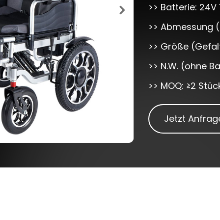
>> Batterie: 24V
>> Abmessung (e
>> Größe (Gefal
>> N.W. (ohne Ba
>> MOQ: ≥2 Stüc
Jetzt Anfrag