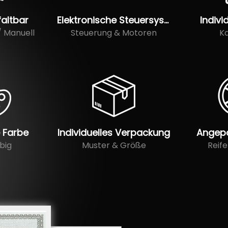
faltbar
Elektronische Steuersysteme
Indivi
/ Manuell
Steuerung & Motoren
Ka
e Farbe
Individuelles Verpackung
Angep
big
Muster & Größe
Reif