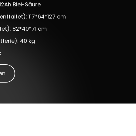
 12Ah Blei-Säure
ntfaltet): 117*64*127 cm
tet): 82*40*71 cm
tterie): 40 kg
k
en