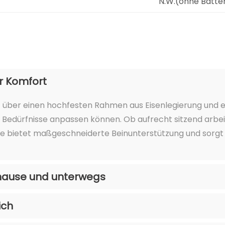
N.W.(ohne Batter
er Komfort
t über einen hochfesten Rahmen aus Eisenlegierung und 
en Bedürfnisse anpassen können. Ob aufrecht sitzend arb
ze bietet maßgeschneiderte Beinunterstützung und sorgt
Zuhause und unterwegs
ich