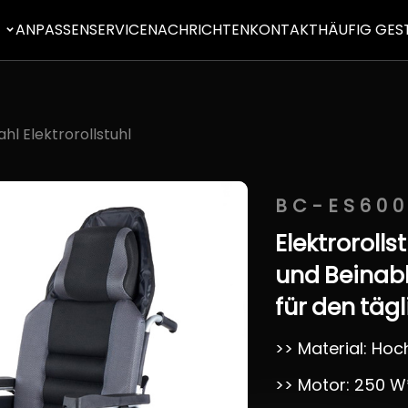
E
ANPASSEN
SERVICE
NACHRICHTEN
KONTAKT
HÄUFIG GES
ahl Elektrorollstuhl
BC-ES600
Elektrorolls
und
Beinab
für
den
tägl
>> Material: Hoc
>> Motor: 250 W