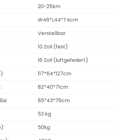
20-25km
W46*L44*T4cm
Verstellbar
10 Zoll (fest)
16 Zoll (luftgefedert)
):
117*64*127cm
:
82*40*71cm
ße:
85*43*76cm
53 kg
):
50kg