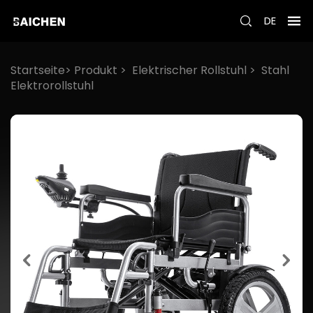
DE
Startseite>
Produkt
>
Elektrischer Rollstuhl
>
Stahl
Elektrorollstuhl