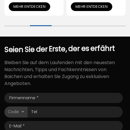
Einfach zu falten und
MEHR ENTDECKEN
MEHR ENTDECKEN
zu transportieren für
den Kofferraum
erfährt
es
der
Seien
Sie
der
Erste,
Bleiben Sie auf dem Laufenden mit den neuesten
Nachrichten, Tipps und Fachkenntnissen von
Baichen und erhalten Sie Zugang zu exklusiven
Angeboten.
Code