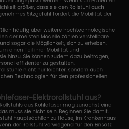
iduell angepasst werden. Wenn sich Patienten
lichkeit größer, dass sie den Rollstuhl auch
nehmes Sitzgefühl fördert die Mobilität der
ießlich häufig über weitere hochtechnologische
en der meisten Modelle zählen verstellbare
und sogar die Möglichkeit, sich zu erheben.
m einen Teil ihrer Mobilität und
sie hinzu. Sie können zudem dazu beitragen,
onal effizienter zu gestalten.
lstühle nicht nur leichter, sondern auch
schen Technologien für den professionellen
hlefaser-Elektrorollstuhl aus?
 Rollstuhls aus Kohlefaser mag zunächst eine
as muss sie nicht sein. Beginnen Sie damit,
llstuhl hauptsächlich zu Hause, im Krankenhaus
nn der Rollstuhl vorwiegend für den Einsatz