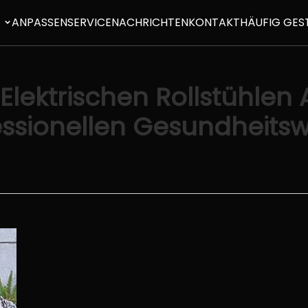
E
ANPASSEN
SERVICE
NACHRICHTEN
KONTAKT
HÄUFIG GES
lektrischen Rollstühlen 
essionellen Gesundheits