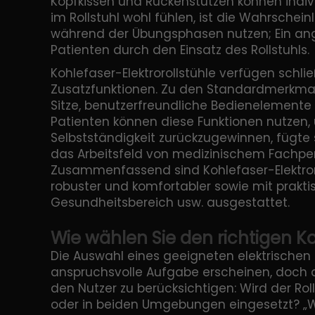
Kopfkissen und Rückenstützen können indiv
im Rollstuhl wohl fühlen, ist die Wahrschein
während der Übungsphasen nutzen; Ein ange
Patienten durch den Einsatz des Rollstuhls.
Kohlefaser-Elektrorollstühle verfügen schl
Zusatzfunktionen. Zu den Standardmerkmal
Sitze, benutzerfreundliche Bedienelemente 
Patienten können diese Funktionen nutzen, u
Selbstständigkeit zurückzugewinnen, fügte 
das Arbeitsfeld von medizinischem Fachpers
Zusammenfassend sind Kohlefaser-Elektrorol
robuster und komfortabler sowie mit prakti
Gesundheitsbereich usw. ausgestattet.
Wie wählen Sie den richtigen Ko
Die Auswahl eines geeigneten elektrischen
anspruchsvolle Aufgabe erscheinen, doch d
den Nutzer zu berücksichtigen: Wird der Ro
oder in beiden Umgebungen eingesetzt? „We