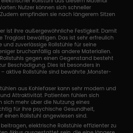
 elektrischer Rollstuhl aus diesem Material
Worten: Nutzer können sich schneller
. Zudem empfinden sie nach längerem Sitzen
aser ist ihre außergewöhnliche Festigkeit. Damit
 Traglast bewältigen. Das ist sehr erfreulich
 und zuverlässige Rollstühle für seine
niger bruchanfällig als andere Materialien.
s Rollstuhls gegen einen Gegenstand besteht
ur Beschädigung. Dies ist besonders in
aktive Rollstühle sind bewährte ‚Monster-
lstühlen aus Kohlefaser kann sehr modern und
und Attraktivität. Patienten fühlen sich
 sich mehr über die Nutzung eines
chtig für ihre psychische Gesundheit,
f einen Rollstuhl angewiesen sind.
itragen, elektrische Rollstühle effizienter zu
en Akkus ausgestattet sein, die eine längere