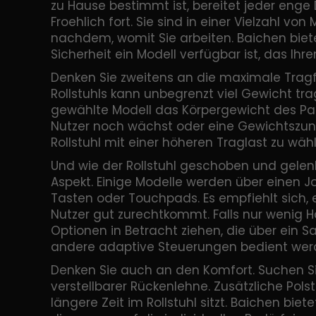
zu Hause bestimmt ist, bereitet jeder enge
Froehlich fort. Sie sind in einer Vielzahl vo
nachdem, womit Sie arbeiten. Baichen biet
Sicherheit ein Modell verfügbar ist, das Ihr
Denken Sie zweitens an die maximale Tragfäh
Rollstuhls kann unbegrenzt viel Gewicht tra
gewählte Modell das Körpergewicht des Pati
Nutzer noch wächst oder eine Gewichtszuna
Rollstuhl mit einer höheren Traglast zu wäh
Und wie der Rollstuhl geschoben und gelenkt
Aspekt. Einige Modelle werden über einen J
Tasten oder Touchpads. Es empfiehlt sich,
Nutzer gut zurechtkommt. Falls nur wenig H
Optionen in Betracht ziehen, die über ein
andere adaptive Steuerungen bedient wer
Denken Sie auch an den Komfort. Suchen Sie
verstellbarer Rückenlehne. Zusätzliche Pols
längere Zeit im Rollstuhl sitzt. Baichen bie