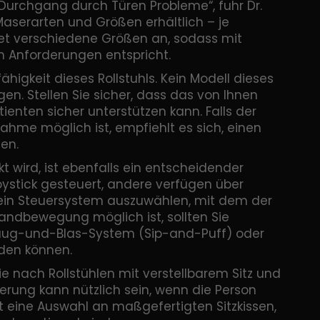
 Durchgang durch Türen Probleme“, fuhr Dr.
n Maserarten und Größen erhältlich – je
et verschiedene Größen an, sodass mit
en Anforderungen entspricht.
igkeit dieses Rollstuhls. Kein Modell dieses
gen. Stellen Sie sicher, dass das von Ihnen
enten sicher unterstützen kann. Falls der
hme möglich ist, empfiehlt es sich, einen
len.
 wird, ist ebenfalls ein entscheidender
oystick gesteuert, andere verfügen über
 ein Steuersystem auszuwählen, mit dem der
andbewegung möglich ist, sollten Sie
 Saug-und-Blas-System (Sip-and-Puff) oder
den können.
 nach Rollstühlen mit verstellbarem Sitz und
terung kann nützlich sein, wenn die Person
tet eine Auswahl an maßgefertigten Sitzkissen,