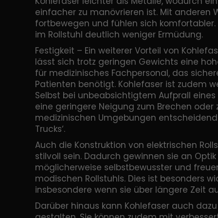
Kohlefaser leichter als Metalle, wodurch ein
einfacher zu manövrieren ist. Mit anderen 
fortbewegen und fühlen sich komfortabler
im Rollstuhl deutlich weniger Ermüdung.
Festigkeit – Ein weiterer Vorteil von Kohlef
lässt sich trotz geringen Gewichts eine hohe
für medizinisches Fachpersonal, das sichere
Patienten benötigt. Kohlefaser ist zudem we
Selbst bei unbeabsichtigtem Aufprall eine
eine geringere Neigung zum Brechen oder z
medizinischen Umgebungen entscheidend – 
Trucks‘.
Auch die Konstruktion von elektrischen Rol
stilvoll sein. Dadurch gewinnen sie an Optik 
möglicherweise selbstbewusster und freuen
modischen Rollstuhls. Dies ist besonders wi
insbesondere wenn sie über längere Zeit au
Darüber hinaus kann Kohlefaser auch dazu be
gestalten. Sie können zudem mit verbessert