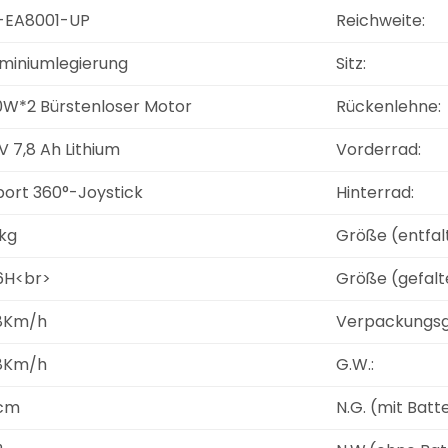
-EA8001-UP
Reichweite:
miniumlegierung
Sitz:
0W*2 Bürstenloser Motor
Rückenlehne:
V 7,8 Ah Lithium
Vorderrad:
ort 360°-Joystick
Hinterrad:
kg
Größe (entfalt
6H<br>
Größe (gefalt
8Km/h
Verpackungsg
8Km/h
G.W.:
cm
N.G. (mit Batte