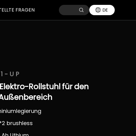
TELLTE FRAGEN
DE
1-UP
Elektro-Rollstuhl
für
den
Außenbereich
miniumlegierung
*2 brushless
8 Ah Lithium