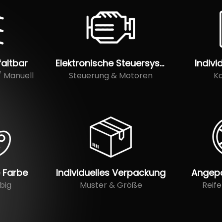
faltbar
Elektronische Steuersysteme
Indivi
/ Manuell
Steuerung & Motoren
Ka
e Farbe
Individuelles Verpackung
Angep
big
Muster & Größe
Reif