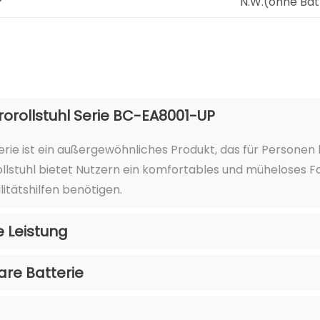
°
N.W.(ohne Batt
rorollstuhl Serie BC-EA8001-UP
rie ist ein außergewöhnliches Produkt, das für Personen k
ollstuhl bietet Nutzern ein komfortables und müheloses F
litätshilfen benötigen.
e Leistung
are Batterie