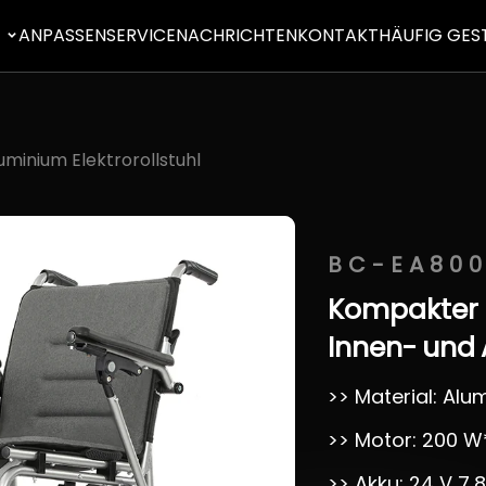
E
ANPASSEN
SERVICE
NACHRICHTEN
KONTAKT
HÄUFIG GES
uminium Elektrorollstuhl
BC-EA800
Kompakter
Innen-
und
>> Material: Alu
>> Motor: 200 W
>> Akku: 24 V 7,