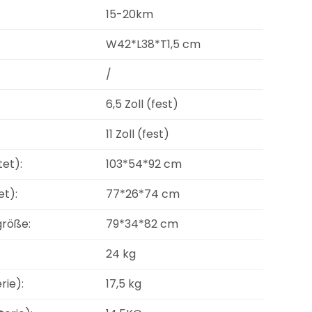
15-20km
W42*L38*T1,5 cm
/
6,5 Zoll (fest)
11 Zoll (fest)
et):
103*54*92 cm
et):
77*26*74 cm
röße:
79*34*82 cm
24 kg
rie):
17,5 kg