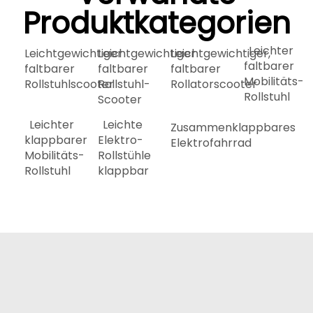
Produktkategorien
Leichter
Leichtgewichtiger
Leichtgewichtiger
Leichtgewichtiger,
faltbarer
faltbarer
faltbarer
faltbarer
Mobilitäts-
Rollstuhlscooter
Rollstuhl-
Rollatorscooter
Rollstuhl
Scooter
Leichter
Leichte
Zusammenklappbares
klappbarer
Elektro-
Elektrofahrrad
Mobilitäts-
Rollstühle
Rollstuhl
klappbar