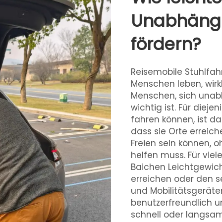
Unabhängig
fördern?
Reisemobile Stuhlfah
Menschen leben, wirkl
Menschen, sich unab
wichtig ist. Für dieje
fahren können, ist da
dass sie Orte erreic
Freien sein können, 
helfen muss. Für viel
Baichen Leichtgewicht
erreichen oder den s
und Mobilitätsgeräte
benutzerfreundlich u
schnell oder langsam