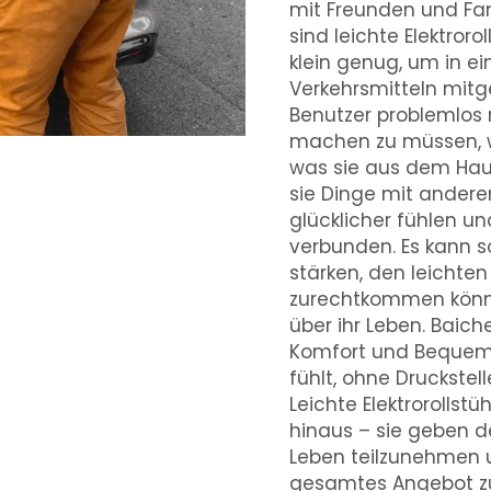
mit Freunden und Fam
sind leichte Elektroro
klein genug, um in ei
Verkehrsmitteln mit
Benutzer problemlos 
machen zu müssen, wi
was sie aus dem Haus
sie Dinge mit ander
glücklicher fühlen un
verbunden. Es kann s
stärken, den leichten 
zurechtkommen können
über ihr Leben. Baich
Komfort und Bequemli
fühlt, ohne Druckste
Leichte Elektrorollst
hinaus – sie geben d
Leben teilzunehmen u
gesamtes Angebot z