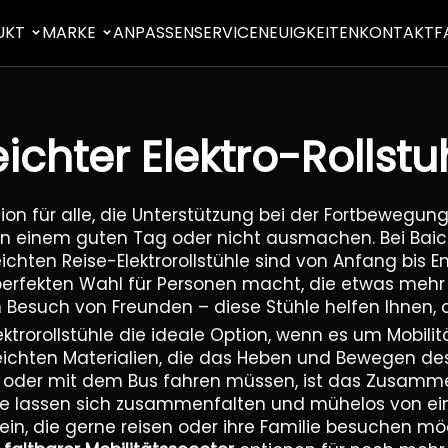
UKT
MARKE
ANPASSEN
SERVICE
NEUIGKEITEN
KONTAKT
F
eichter Elektro-Rollstu
ption für alle, die Unterstützung bei der Fortbewegu
en einem guten Tag oder nicht ausmachen. Bei Baic
leichten Reise-Elektrorollstühle sind von Anfang bis
perfekten Wahl für Personen macht, die etwas mehr v
 Besuch von Freunden – diese Stühle helfen Ihnen, 
ektrorollstühle die ideale Option, wenn es um Mobili
ichten Materialien, die das Heben und Bewegen des 
aden oder mit dem Bus fahren müssen, ist das Zusa
: Sie lassen sich zusammenfalten und mühelos von e
, die gerne reisen oder ihre Familie besuchen mö