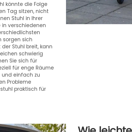
hl könnte die Folge
n Tag sitzen, nicht
nen Stuhl in Ihrer
e in verschiedenen
rschiedlichsten
h sorgen sich
er Stuhl breit, kann
eichen schwierig
en Sie sich für
peziell für enge Räume
te und einfach zu
hen Probleme
stuhl praktisch für
Wie leichte