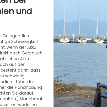
en bei
ühlen und
9. Gelegentlich
fige Schwierigkeit
icht, wenn der Akku
 direkt nach Gebrauch
ätzlichen Akku
fach auf den
 besteht darin, dass
ls schwierig
edient, fährt der
daher die Handhabung
chten Sie darauf,
nzuhalten.) Manchmal
enutzer entweder zu