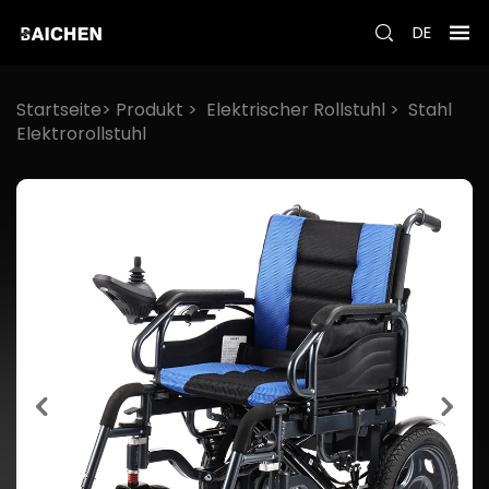
DE
Startseite>
Produkt
>
Elektrischer Rollstuhl
>
Stahl
Elektrorollstuhl