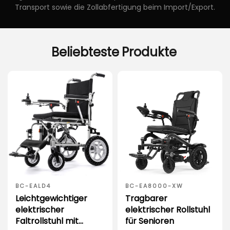
Transport sowie die Zollabfertigung beim Import/Export.
Beliebteste
Produkte
BC-EALD4
BC-EA8000-XW
Leichtgewichtiger
Tragbarer
elektrischer
elektrischer Rollstuhl
Faltrollstuhl mit
für Senioren